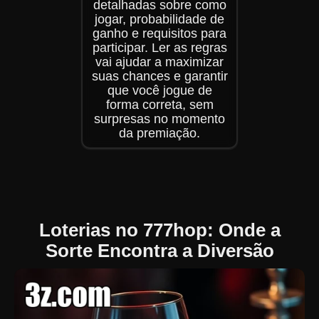
detalhadas sobre como
jogar, probabilidade de
ganho e requisitos para
participar. Ler as regras
vai ajudar a maximizar
suas chances e garantir
que você jogue de
forma correta, sem
surpresas no momento
da premiação.
Loterias no 777hop: Onde a
Sorte Encontra a Diversão