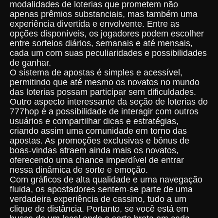
modalidades de loterias que prometem não
apenas prêmios substanciais, mas também uma
experiência divertida e envolvente. Entre as
opções disponíveis, os jogadores podem escolher
entre sorteios diários, semanais e até mensais,
cada um com suas peculiaridades e possibilidades
de ganhar.
O sistema de apostas é simples e acessível,
permitindo que até mesmo os novatos no mundo
das loterias possam participar sem dificuldades.
Outro aspecto interessante da seção de loterias do
777hop é a possibilidade de interagir com outros
usuários e compartilhar dicas e estratégias,
criando assim uma comunidade em torno das
apostas. As promoções exclusivas e bônus de
boas-vindas atraem ainda mais os novatos,
oferecendo uma chance imperdível de entrar
nessa dinâmica de sorte e emoção.
Com gráficos de alta qualidade e uma navegação
fluida, os apostadores sentem-se parte de uma
verdadeira experiência de cassino, tudo a um
clique de distância. Portanto, se você está em