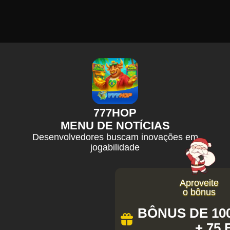
777HOP
MENU DE NOTÍCIAS
Desenvolvedores buscam inovações em
jogabilidade
Aproveite
o bônus
BÔNUS DE 100
+ 75